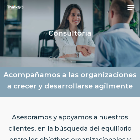
Skip
to
main
content
Consultoría
Acompañamos a las organizaciones
a crecer y desarrollarse agilmente
Asesoramos y apoyamos a nuestros
clientes, en la búsqueda del equilibrio
entre los objetivos organizacionales y